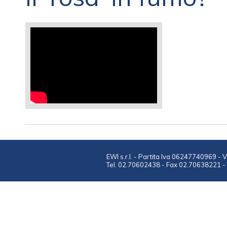
EWI s.r.l. - Partita Iva 06247740969 - 
Tel. 02.70602438 - Fax 02.70638221 - 