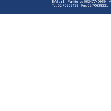
EWI s.r.l. - Partita Iva 06247740969 - 
Tel. 02.70602438 - Fax 02.70638221 - 